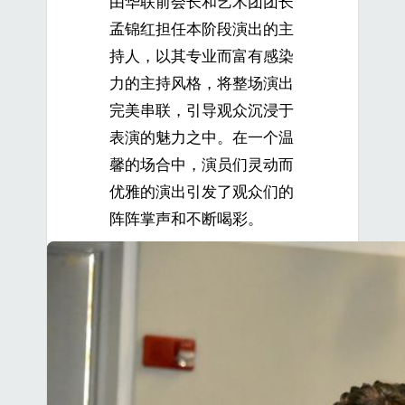
由华联前会长和艺术团团长
孟锦红担任本阶段演出的主
持人，以其专业而富有感染
力的主持风格，将整场演出
完美串联，引导观众沉浸于
表演的魅力之中。在一个温
馨的场合中，演员们灵动而
优雅的演出引发了观众们的
阵阵掌声和不断喝彩。