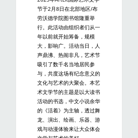
节于2月8日在北部地区/布
劳沃德学院图书馆隆重举
行。此活动由组织者们从一
年以前就开始筹备，规模
大，影响广。活动当日，人
声鼎沸、热闹非凡，艺术节
吸引了数千名当地居民参
与，共度这场有纪念意义的
文化与艺术的大聚会。本艺
术文学节的主题是以大读书
活动的书选，中文小说余华
的《活着》为主轴，透过舞
龙、演出、绘画、乐器、游
戏与动漫体验来让大众体会