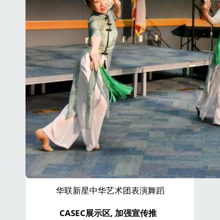
华联新星中华艺术团表演舞蹈
CASEC展示区, 加强宣传推