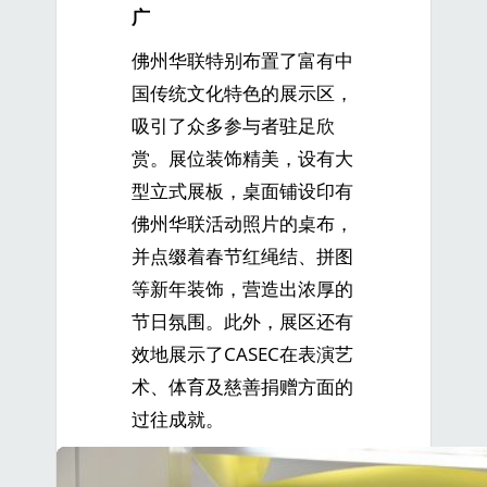
广
佛州华联特别布置了富有中
国传统文化特色的展示区，
吸引了众多参与者驻足欣
赏。展位装饰精美，设有大
型立式展板，桌面铺设印有
佛州华联活动照片的桌布，
并点缀着春节红绳结、拼图
等新年装饰，营造出浓厚的
节日氛围。此外，展区还有
效地展示了CASEC在表演艺
术、体育及慈善捐赠方面的
过往成就。