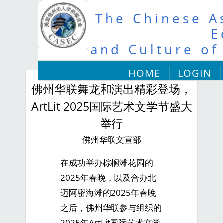
The Chinese As
E
and Culture of
HOME
LOGIN
佛州华联舞龙和演出精彩登场，
ArtLit 2025国际艺术文学节盛大
举行
佛州华联文宣部
在成功举办棕榈滩花园的
2025年春晚，以及合办北
迈阿密海滩的2025年春晚
之后，佛州华联参与组织的
2025年ArtLit国际艺术文学