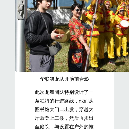
华联舞龙队开演前合影
此次龙舞团队特别设计了一
条独特的行进路线，他们从
图书馆大门口出发，穿越大
厅后登上二楼，然后再步出
至庭院，与设置在户外的摊