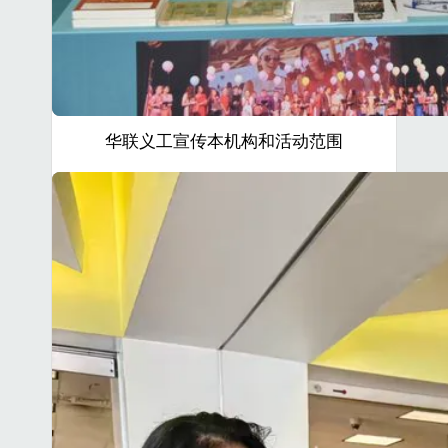
华联义工宣传本机构和活动范围