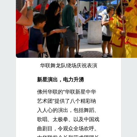
华联舞龙队绕场庆祝表演
新星演出，电力升湧
佛州华联的“华联新星中华
艺术团”提供了八个精彩纳
入人心的演出，包括舞蹈、
歌唱、太极拳、以及中国戏
曲剧目，令观众全场欢呼。