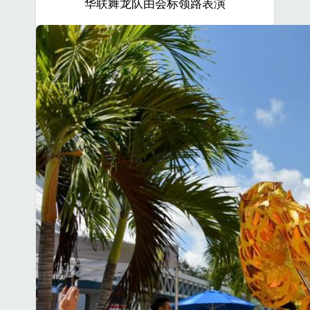
华联舞龙队由会标领路表演