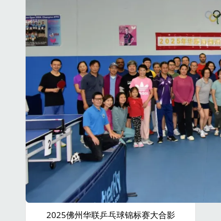
2025佛州华联乒乓球锦标赛大合影