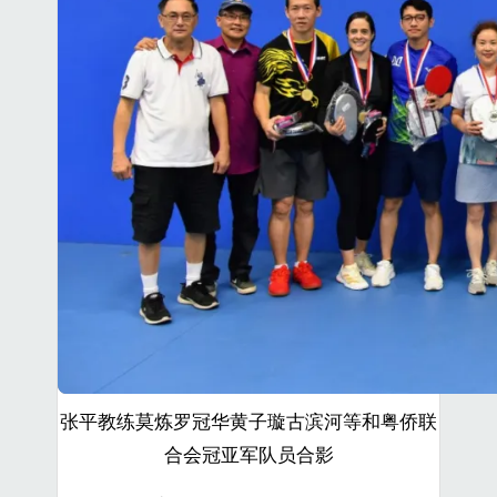
张平教练莫炼罗冠华黄子璇古滨河等和粤侨联
合会冠亚军队员合影