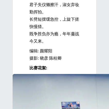
君子失仪懒擦汗，淑女弃妆
勤挥拍。
长劈短摆缓急控，上旋下搓
快慢猜。
既争胜负亦为瘾，年年鏖战
今又来。
编辑: 颜耀阳
摄影: 晓彦 陈桂卿
比赛花絮: