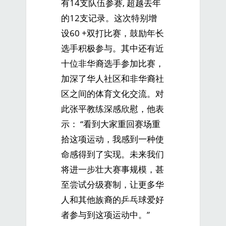
有14支队伍参赛, 超越去年
的12支记录。这次特别增
设60 +双打比赛，鼓励年长
选手积极参与。其中还有近
十位非华裔选手参加比赛，
加深了华人社区和非华裔社
区之间的体育文化交流。对
此张平教练深感欣慰，他表
示： “看到大家重回赛场重
拾这项运动，我感到一种使
命感得到了实现。未来我们
将进一步壮大赛事规模，甚
至尝试分级赛制，让更多华
人和其他族裔的乒乓球爱好
者参与到这项运动中。”