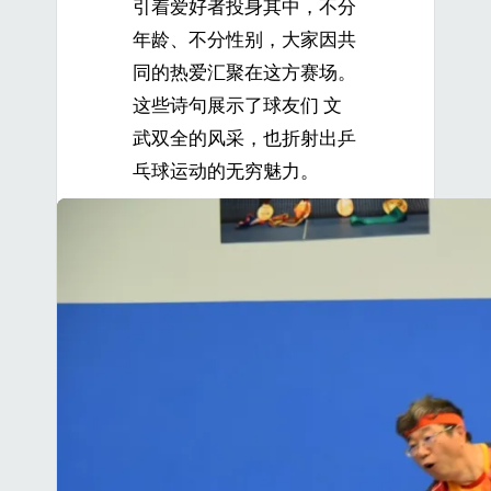
引着爱好者投身其中，不分
年龄、不分性别，大家因共
同的热爱汇聚在这方赛场。
这些诗句展示了球友们 文
武双全的风采，也折射出乒
乓球运动的无穷魅力。