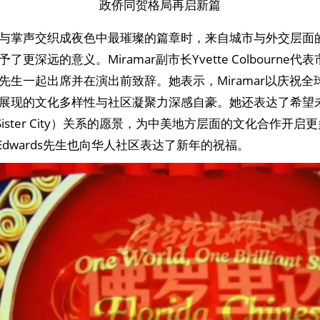
政侨同贺格局再启新篇
与掌声交织成夜色中最璀璨的篇章时，来自城市与外交层面
更深远的意义。Miramar副市长Yvette Colbourne
先生一起出席并在演出前致辞。她表示，Miramar以庆祝全
展现的文化多样性与社区凝聚力深感自豪。她还表达了希望
Sister City）关系的愿景，为中美地方层面的文化合作开
ddy" Edwards先生也向华人社区表达了新年的祝福。