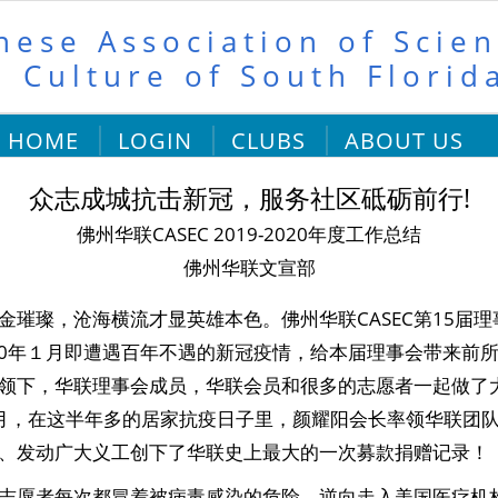
nese Association of Scien
 Culture of South Florid
HOME
LOGIN
CLUBS
ABOUT US
众志成城抗击新冠，服务社区砥砺前行!
佛州华联CASEC 2019-2020年度工作总结
佛州华联文宣部
金璀璨，沧海横流才显英雄本色。佛州华联CASEC第15届理事
020年１月即遭遇百年不遇的新冠疫情，给本届理事会带来前
领下，华联理事会成员，华联会员和很多的志愿者一起做了
月，在这半年多的居家抗疫日子里，颜耀阳会长率领华联团
、发动广大义工创下了华联史上最大的一次募款捐赠记录！
志愿者每次都冒着被病毒感染的危险，逆向走入美国医疗机