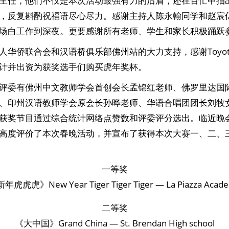
主任，他们不仅是本次活动最强有力的后盾，还在百忙中抽
，反复斟酌祝福语尽心尽力。感谢主持人陈永翰同学和赵宸
场白工作到深夜。更要感谢所有老师、学生和家长积极踊跃
华侨联合会和汉语桥俱乐部佛州站的大力支持，感谢Toyota H
计并出资为获奖选手们购买虎年奖杯。
评委有佛州中文教师学会首创会长孟锦红老师、佛罗里达国
、印州汉语教师学会原会长孙晔老师、华语合唱团团长刘牧
获奖节目通过综合统计网络点赞数和评委评分选出。临近晚
高度评价了本次春晚活动，并宣布了获得本次大赛一、二、
一等奖
年虎虎虎》New Year Tiger Tiger Tiger — La Piazza Acad
二等奖
《大中国》Grand China — St. Brendan High school