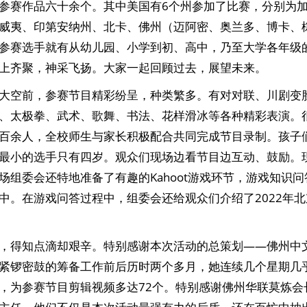
参赛作品六十余个。其中美国有6个州参加了比赛，分别为
威夷、印第安纳州、北卡、佛州（迈阿密、奥兰多、博卡、
参赛选手就有从幼儿园、小学到初、高中，乃至大学各年级
上齐聚，神采飞扬。大家一起回顾过去，展望未来。
大空前，参赛节目精彩纷呈，种类繁多。有对对联、川剧变
、太极拳、武术、歌舞、书法、花样滑冰等各种精彩表演。
百余人，全校师生与家长积极配合共同完成节目录制。孩子
最小的选手只有四岁。观众们现场边看节目边互动、鼓励。
场组委会还特地准备了有趣的Kahoot游戏环节，游戏知识
中。在游戏问答过程中，组委会还给观众们介绍了2022年
，得知点滴却艰辛。特别感谢本次活动的总策划——佛州中
紧锣密鼓的筹备工作前后历时两个多月，她连续几个星期几
，为参赛节目剪辑视频多达72个。特别感谢佛州华联莫炼会