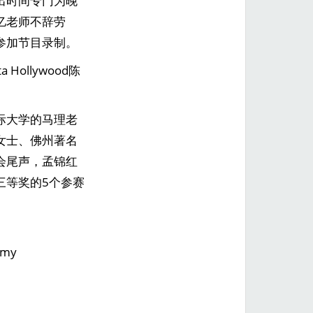
出时间专门为晚
亿老师不辞劳
参加节目录制。
ollywood陈
际大学的马理老
女士、佛州著名
会尾声，孟锦红
三等奖的5个参赛
emy