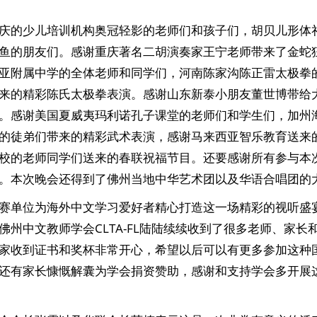
庆的少儿培训机构奥冠轻影的老师们和孩子们，胡贝儿形体
鱼的朋友们。感谢重庆著名二胡演奏家王宁老师带来了金蛇
亚附属中学的全体老师和同学们，河南陈家沟陈正雷太极拳
来的精彩陈氏太极拳表演。感谢山东新泰小朋友董世博带给
。感谢美国夏威夷玛利诺孔子课堂的老师们和学生们，加州
的徒弟们带来的精彩武术表演，感谢马来西亚智乐教育送来
校的老师同学们送来的春联祝福节目。还要感谢所有参与本
。本次晚会还得到了佛州当地中华艺术团以及华语合唱团的
赛单位为海外中文学习爱好者精心打造这一场精彩的视听盛
佛州中文教师学会CLTA-FL陆陆续续收到了很多老师、家长
家收到证书和奖杯非常开心，希望以后可以有更多参加这种
还有家长慷慨解囊为学会捐资赞助，感谢和支持学会多开展