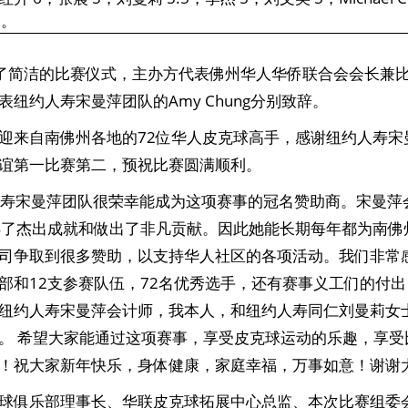
2。
举行了简洁的比赛仪式，主办方代表佛州华人华侨联合会会长兼
纽约人寿宋曼萍团队的Amy Chung分别致辞。
迎来自南佛州各地的72位华人皮克球高手，感谢纽约人寿宋
谊第一比赛第二，预祝比赛圆满顺利。
人寿宋曼萍团队很荣幸能成为这项赛事的冠名赞助商。宋曼萍
得了杰出成就和做出了非凡贡献。因此她能长期每年都为南佛
司争取到很多赞助，以支持华人社区的各项活动。我们非常
部和12支参赛队伍，72名优秀选手，还有赛事义工们的付
纽约人寿宋曼萍会计师，我本人，和纽约人寿同仁刘曼莉女
。 希望大家能通过这项赛事，享受皮克球运动的乐趣，享受
！祝大家新年快乐，身体健康，家庭幸福，万事如意！谢谢
球俱乐部理事长、华联皮克球拓展中心总监、本次比赛组委