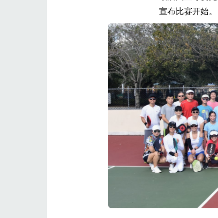
宣布比赛开始。