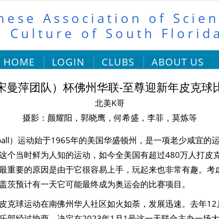
nese Association of Scien
 Culture of South Florid
HOME
LOGIN
CLUBS
ABOUT US
宋曼萍团队）杯佛州华联-至尊迎新年皮克球
北美K哥
摄影：颜耀阳，郭晓鹰，何希盛，李菲，莫炼等
leball）运动始于1965年的美国华盛顿州，是一项老少咸宜
这个当时鲜为人知的运动，如今全美国有超过480万人打皮
最重要的原因是由于它很容易上手，玩起来也非常有趣。考
盖茨预计有一天它可能最终成为奥运会的比赛项目。
皮克球运动在南佛州华人社区如火如荼，发展迅速。去年12
乐部经过协商，决定在2023年1月1号这一天联合主办一场