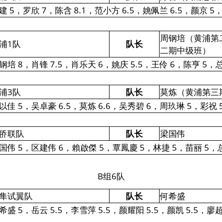
建 5，罗欣 7，陈含 8.1，范小方 6.5，姚佩兰 6.5，颜京 5
周钢培（黄浦第
浦1队
队长
二期中级班）
钢培 8，肖锋 7.5，肖乐天 6，姚庆 5.5，王伶 6，陈亨 5，总
浦3队
队长
莫炼（黄浦第三
以佳 5，吴卓豪 6.5，莫炼 6.6，吴秀碧 6，周玖琳 5，彩祝 5
侨联队
队长
梁国伟
国伟 5，区建伟 6，賴啟傑 5，覃鳳慶 5，林捷 5，苗丽 5，总
B组6队
隼试翼队
队长
何希盛
希盛 5，岳云 5.5，李雪萍 5.5，颜耀阳 5.5，颜凯 5.5，廖