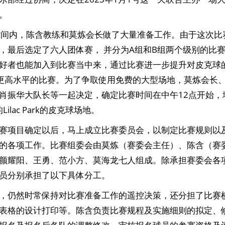
。
时间内，陈含教练和莫炼会长做了大量准备工作。由于这次比
，最后选定了六人团体赛， 并分为A组和B组两个级别的比
好者也能加入到比赛当中来，通过比赛进一步提升对皮克球
更高水平的比赛。为了争取使用免费的大型场地，莫炼会长
肖振华大队长等一起决定，确定比赛时间在中午12点开始，地
n的Lilac Park的皮克球场地。
赛项目确定以后，马上成立比赛委员会，以制定比赛规则以
的各项工作。比赛组委会由莫炼（赛委会主任）、陈含（赛
颜耀阳、王勇、范小方、莫海龙七人组成。除承担赛委会各
员分别承担了以下具体分工。
，仍然时常保持对比赛准备工作的遥控决策，还分担了比赛
表格的设计打印等。陈含负责比赛规程及实施细则的拟定、