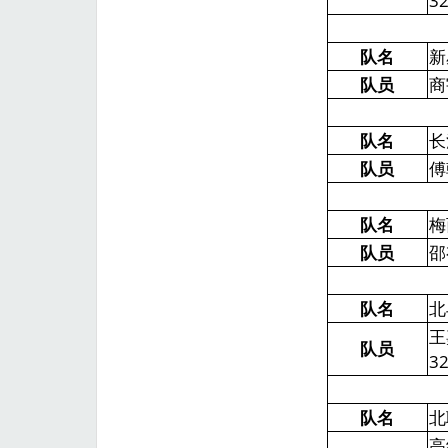
3
队名
新
队员
商
队名
长
队员
傅
队名
梅
队员
邵
队名
北
王
队员
3
队名
北
高