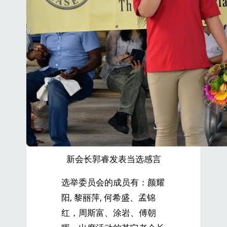
新会长郭睿发表当选感言
选举委员会的成员有：颜耀
阳, 黎丽萍, 何希盛、孟锦
红，周斯富、涂岩、傅朝