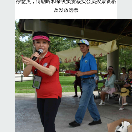
徐慧英，傅朝晖和余俊负责核实会员投票资格
及发放选票