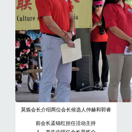
莫炼会长介绍两位会长候选人仲赫和郭睿
前会长孟锦红担任活动主持
人。首先由现任会长莫炼介