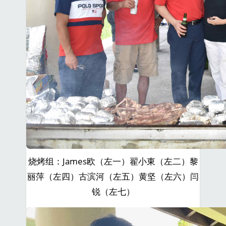
烧烤组：James欧（左一）翟小東（左二）黎
丽萍（左四）古滨河（左五）黄坚（左六）闫
锐（左七）