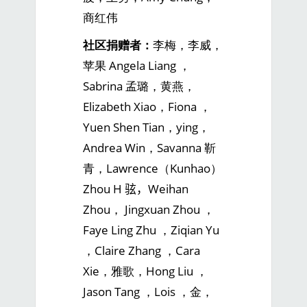
商红伟
社区捐赠者：
李梅，李威，
苹果 Angela Liang ，
Sabrina 孟璐，黄燕，
Elizabeth Xiao，Fiona ，
Yuen Shen Tian，ying，
Andrea Win，Savanna 靳
青，Lawrence（Kunhao）
Zhou H 𫠊，Weihan
Zhou， Jingxuan Zhou ，
Faye Ling Zhu ，Ziqian Yu
，Claire Zhang ，Cara
Xie，雅歌，Hong Liu ，
Jason Tang ，Lois ，金，