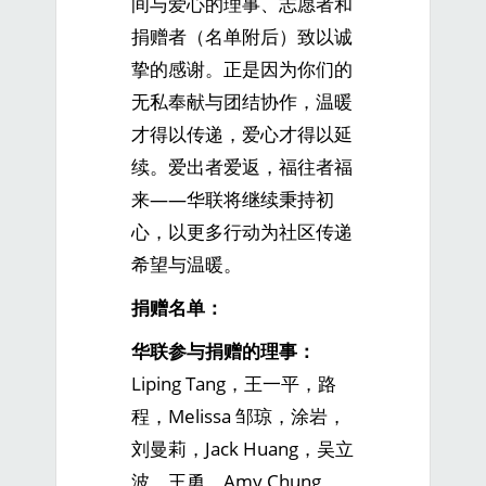
间与爱心的理事、志愿者和
捐赠者（名单附后）致以诚
挚的感谢。正是因为你们的
无私奉献与团结协作，温暖
才得以传递，爱心才得以延
续。爱出者爱返，福往者福
来——华联将继续秉持初
心，以更多行动为社区传递
希望与温暖。
捐赠名单：
华联参与捐赠的理事：
Liping Tang，王一平，路
程，Melissa 邹琼，涂岩，
刘曼莉，Jack Huang，吴立
波，王勇，Amy Chung，