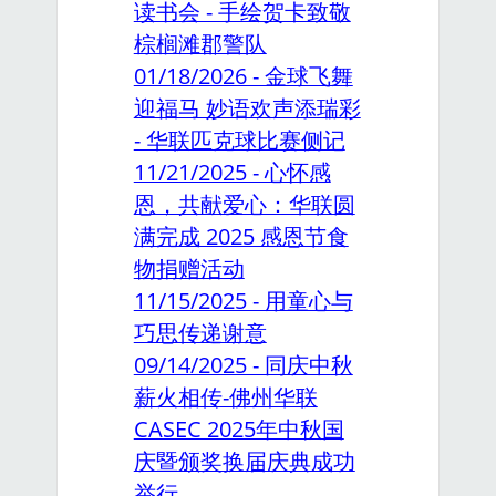
读书会 - 手绘贺卡致敬
棕榈滩郡警队
01/18/2026 - 金球飞舞
迎福马 妙语欢声添瑞彩
- 华联匹克球比赛侧记
11/21/2025 - 心怀感
恩，共献爱心：华联圆
满完成 2025 感恩节食
物捐赠活动
11/15/2025 - 用童心与
巧思传递谢意
09/14/2025 - 同庆中秋
薪火相传-佛州华联
CASEC 2025年中秋国
庆暨颁奖换届庆典成功
举行